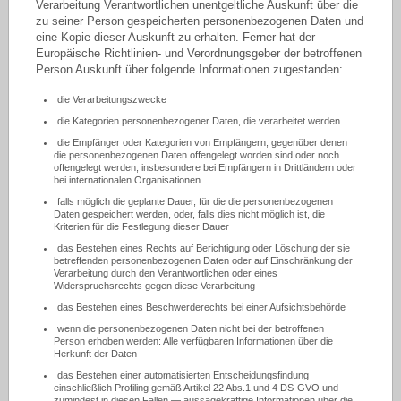
Verarbeitung Verantwortlichen unentgeltliche Auskunft über die
zu seiner Person gespeicherten personenbezogenen Daten und
eine Kopie dieser Auskunft zu erhalten. Ferner hat der
Europäische Richtlinien- und Verordnungsgeber der betroffenen
Person Auskunft über folgende Informationen zugestanden:
die Verarbeitungszwecke
die Kategorien personenbezogener Daten, die verarbeitet werden
die Empfänger oder Kategorien von Empfängern, gegenüber denen
die personenbezogenen Daten offengelegt worden sind oder noch
offengelegt werden, insbesondere bei Empfängern in Drittländern oder
bei internationalen Organisationen
falls möglich die geplante Dauer, für die die personenbezogenen
Daten gespeichert werden, oder, falls dies nicht möglich ist, die
Kriterien für die Festlegung dieser Dauer
das Bestehen eines Rechts auf Berichtigung oder Löschung der sie
betreffenden personenbezogenen Daten oder auf Einschränkung der
Verarbeitung durch den Verantwortlichen oder eines
Widerspruchsrechts gegen diese Verarbeitung
das Bestehen eines Beschwerderechts bei einer Aufsichtsbehörde
wenn die personenbezogenen Daten nicht bei der betroffenen
Person erhoben werden: Alle verfügbaren Informationen über die
Herkunft der Daten
das Bestehen einer automatisierten Entscheidungsfindung
einschließlich Profiling gemäß Artikel 22 Abs.1 und 4 DS-GVO und —
zumindest in diesen Fällen — aussagekräftige Informationen über die